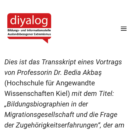
diyalog
-
Aktuelles
Türkischer Linksextremismus
Strukturen und Zahlen
Strukturen und Zahlen
Strukturen und Zahlen
Türkischer Extremismus
diyalog – Projektflyer
Bildungs-
und
Informationsstelle
Jugendarbeit
Türkischer Ultranationalismus
Ideologie
Kurdischer Extremismus
Auslandsbezogener
Extremismus
Historie
PKK „Arbeiterpartei Kurdistans“
Sozialpsychologische Grundlagen:
Radikalisierung & Junge Menschen
Dies ist das Transskript eines Vortrags
FAQ
von Professorin Dr. Bedia Akbaş
(Hochschule für Angewandte
Glossar
Wissenschaften Kiel)
mit dem Titel:
„Bildungsbiographien in der
Migrationsgesellschaft und die Frage
der Zugehörigkeitserfahrungen“, der am