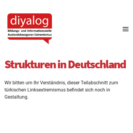
diyalog
-
Aktuelles
Türkischer Linksextremismus
Strukturen und Zahlen
Strukturen und Zahlen
Strukturen und Zahlen
Türkischer Extremismus
diyalog – Projektflyer
Bildungs-
und
Informationsstelle
Jugendarbeit
Türkischer Ultranationalismus
Ideologie
Kurdischer Extremismus
Auslandsbezogener
Extremismus
Historie
PKK „Arbeiterpartei Kurdistans“
Sozialpsychologische Grundlagen:
Strukturen in Deutschland
Radikalisierung & Junge Menschen
FAQ
Wir bitten um Ihr Verständnis, dieser Teilabschnitt zum
Glossar
türkischen Linksextremismus befindet sich noch in
Gestaltung.