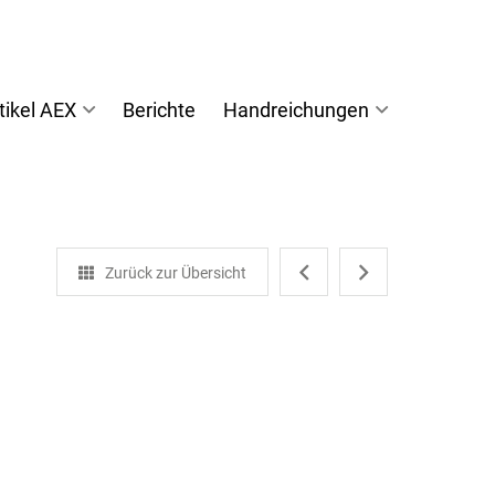
tikel AEX
Berichte
Handreichungen
"Graue
diyalog-
Zurück zur Übersicht
Wölfe"
Fachtagun
-
2024
Neue
Veröffentlichun