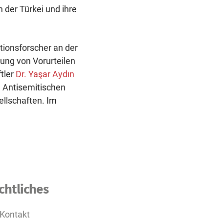
von
der Türkei und ihre
der
tionsforscher an der
bpb
hung von Vorurteilen
zum
tler
Dr. Yaşar Aydın
u Antisemitischen
Thema
llschaften. Im
Türkischer
Ultranationalis
chtliches
Kontakt