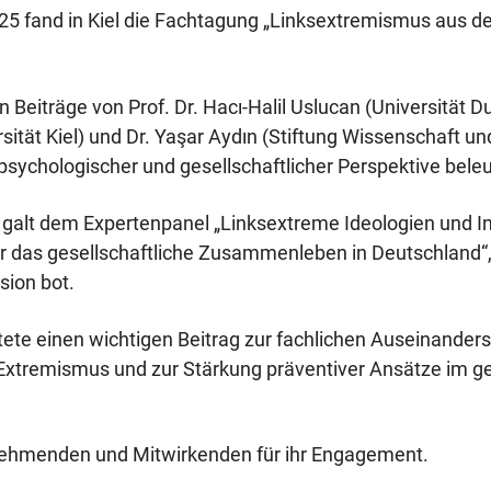
 fand in Kiel die Fachtagung „Linksextremismus aus der
 Beiträge von Prof. Dr. Hacı-Halil Uslucan (Universität D
sität Kiel) und Dr. Yaşar Aydın (Stiftung Wissenschaft und P
sychologischer und gesellschaftlicher Perspektive bele
galt dem Expertenpanel „Linksextreme Ideologien und I
r das gesellschaftliche Zusammenleben in Deutschland“
sion bot.
stete einen wichtigen Beitrag zur fachlichen Auseinander
tremismus und zur Stärkung präventiver Ansätze im ges
lnehmenden und Mitwirkenden für ihr Engagement.