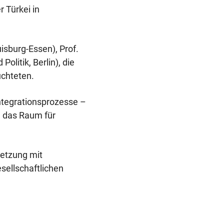
"Bildungs-
Deutschlan
 Türkei in
und
erfolgreich
uisburg-Essen), Prof.
Informationsstel
durchgefüh
olitik, Berlin), die
Auslandsbezoge
uchteten.
Extremismus"
ntegrationsprozesse –
, das Raum für
setzung mit
ellschaftlichen