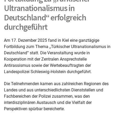
Podiumsdiskuss
Ultranationalismus in
Deutschland“ erfolgreich
bei
durchgeführt
den
Demokratietage
Am 17. Dezember 2025 fand in Kiel eine ganztägige
Fortbildung zum Thema „Türkischer Ultranationalismus in
am
Deutschland“ statt. Die Veranstaltung wurde in
Kooperation mit der Zentralen Ansprechstelle
Ludwig-
Antirassismus sowie der Wertebeauftragten der
Landespolizei Schleswig‑Holstein durchgeführt.
Meyn-
Die Teilnehmenden kamen aus zahlreichen Regionen des
Gymnasium
Landes und aus unterschiedlichsten Dienststellen und
Fachbereichen der Polizei zusammen, was den
interdisziplinären Austausch und die Vielfalt der
Perspektiven spürbar bereicherte.